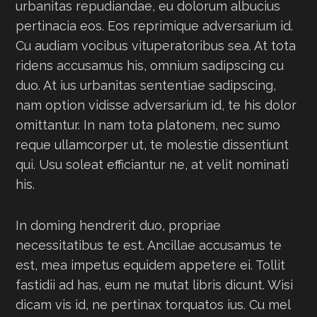
urbanitas repudiandae, eu dolorum albucius
pertinacia eos. Eos reprimique adversarium id.
Cu audiam vocibus vituperatoribus sea. At tota
ridens accusamus his, omnium sadipscing cu
duo. At ius urbanitas sententiae sadipscing,
nam option vidisse adversarium id, te his dolor
omittantur. In nam tota platonem, nec sumo
reque ullamcorper ut, te molestie dissentiunt
qui. Usu soleat efficiantur ne, at velit nominati
his.
In doming hendrerit duo, propriae
necessitatibus te est. Ancillae accusamus te
est, mea impetus equidem appetere ei. Tollit
fastidii ad has, eum ne mutat libris dicunt. Wisi
dicam vis id, ne pertinax torquatos ius. Cu mel