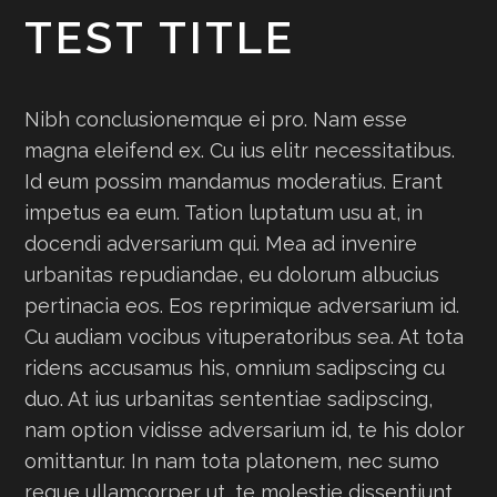
TEST TITLE
Nibh conclusionemque ei pro. Nam esse
magna eleifend ex. Cu ius elitr necessitatibus.
Id eum possim mandamus moderatius. Erant
impetus ea eum. Tation luptatum usu at, in
docendi adversarium qui. Mea ad invenire
urbanitas repudiandae, eu dolorum albucius
pertinacia eos. Eos reprimique adversarium id.
Cu audiam vocibus vituperatoribus sea. At tota
ridens accusamus his, omnium sadipscing cu
duo. At ius urbanitas sententiae sadipscing,
nam option vidisse adversarium id, te his dolor
omittantur. In nam tota platonem, nec sumo
reque ullamcorper ut, te molestie dissentiunt